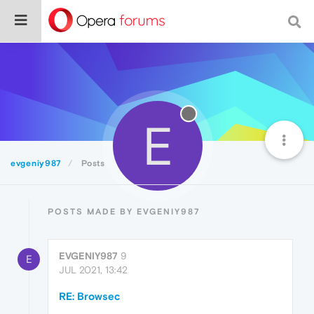
E
evgeniy987
Posts
POSTS MADE BY EVGENIY987
EVGENIY987
9
E
JUL 2021, 13:42
RE: Browsec