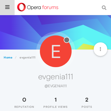
E
Home
evgenia111
evgenia111
@EVGENIA111
0
1
2
REPUTATION
PROFILE VIEWS
POSTS