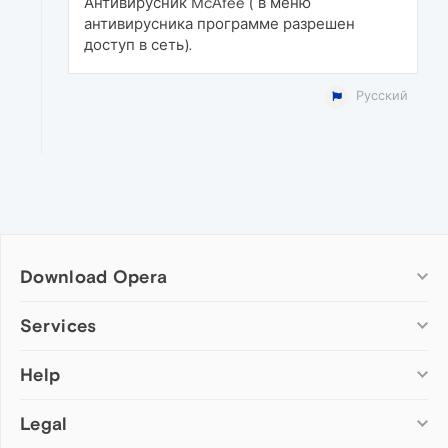
Антивирусник McAfee ( в меню
антивирусника программе разрешен
доступ в сеть).
Русский
Download Opera
Computer browsers
Services
Opera for Windows
Help
Add-ons
Opera for Mac
Opera account
Opera for Linux
Legal
Wallpapers
Help & support
Opera beta version
Opera Ads
Opera blogs