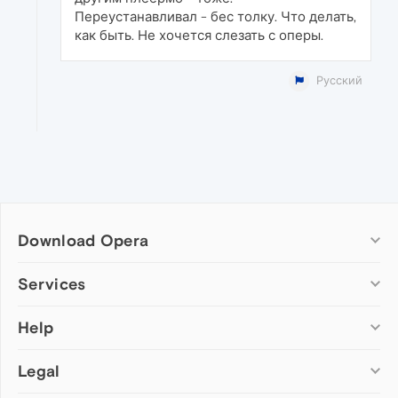
Переустанавливал - бес толку. Что делать,
как быть. Не хочется слезать с оперы.
Русский
Download Opera
Computer browsers
Services
Opera for Windows
Help
Add-ons
Opera for Mac
Opera account
Opera for Linux
Legal
Wallpapers
Help & support
Opera beta version
Opera Ads
Opera blogs
Opera USB