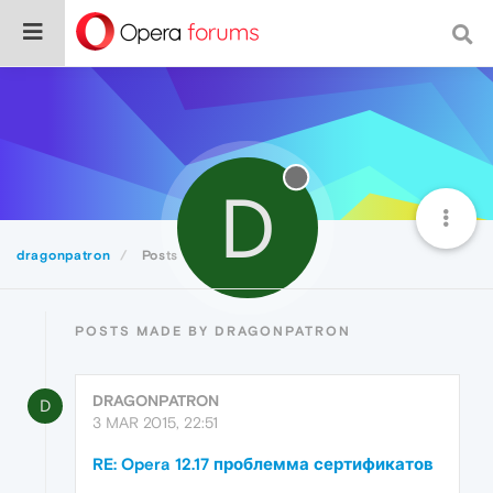
D
dragonpatron
Posts
POSTS MADE BY DRAGONPATRON
DRAGONPATRON
D
3 MAR 2015, 22:51
RE: Opera 12.17 проблемма сертификатов