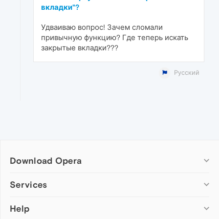
вкладки"?
Удваиваю вопрос! Зачем сломали
привычную функцию? Где теперь искать
закрытые вкладки???
Русский
Download Opera
Computer browsers
Services
Opera for Windows
Help
Add-ons
Opera for Mac