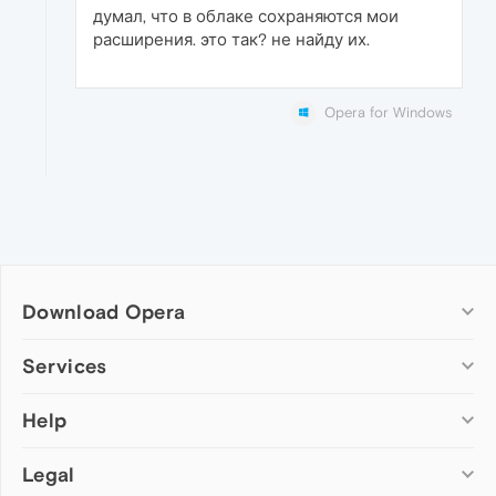
думал, что в облаке сохраняются мои
расширения. это так? не найду их.
Opera for Windows
Download Opera
Computer browsers
Services
Opera for Windows
Help
Add-ons
Opera for Mac
Opera account
Opera for Linux
Legal
Wallpapers
Help & support
Opera beta version