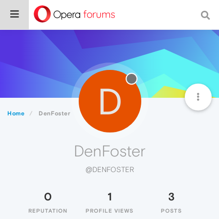
D
Home
DenFoster
DenFoster
@DENFOSTER
0
1
3
REPUTATION
PROFILE VIEWS
POSTS