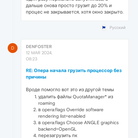
дальше снова просто грузит до 20% и
процес не закрывается, хотя окно закрыто.
Русский
DENFOSTER
D
12 MAR 2024,
08:23
RE: Опера начала грузить процессор без
причины
Вроде помогло вот это из другой темы
удалить файлы QuotaManager* из
roaming
в opera:flags Override software
rendering list=enabled
в opera:flags Choose ANGLE graphics
backend=OpenGL
перезагрузить пк