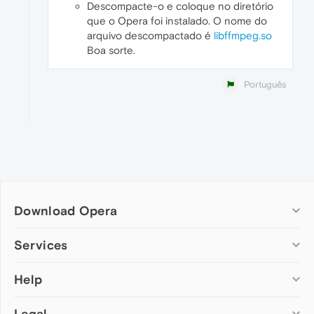
Descompacte-o e coloque no diretório
que o Opera foi instalado. O nome do
arquivo descompactado é
libffmpeg.so
Boa sorte.
Português
Download Opera
Computer browsers
Services
Opera for Windows
Help
Add-ons
Opera for Mac
Opera account
Opera for Linux
Legal
Wallpapers
Help & support