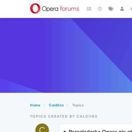
Home
Caldiins
Topics
TOPICS CREATED BY CALDIINS
C
Przeglądarka Opera nie otw