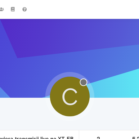
C
iera transmisji live na YT, FB
2
5.