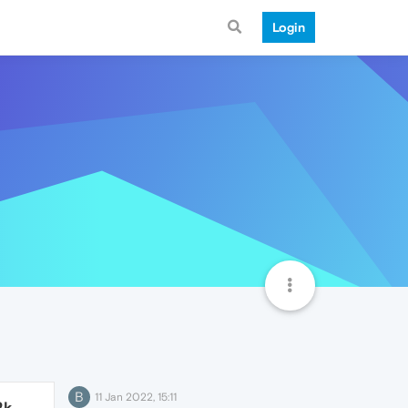
Login
B
11 Jan 2022, 15:11
2k