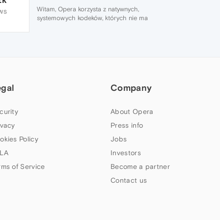
Witam, Opera korzysta z natywnych,
WS
systemowych kodeków, których nie ma
domyślnie w wersji N systemu Windows.
Zainstaluj
https://www.microsoft.com/en-
us/software-download/mediafeaturepack
,
powinno pomóc nie tylko z Operą ale też
innymi programami.
egal
Company
curity
About Opera
ivacy
Press info
okies Policy
Jobs
LA
Investors
rms of Service
Become a partner
Contact us