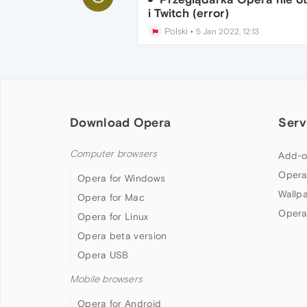
i Twitch (error)
Polski
•
5 Jan 2022, 12:13
Download Opera
Serv
Computer browsers
Add-o
Opera
Opera for Windows
Wallp
Opera for Mac
Opera
Opera for Linux
Opera beta version
Opera USB
Mobile browsers
Opera for Android