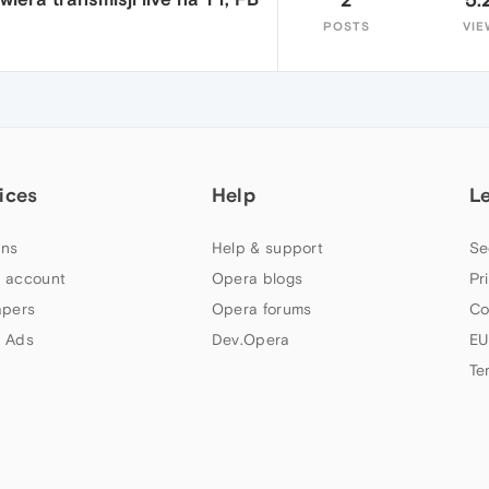
POSTS
VIE
ices
Help
L
ns
Help & support
Se
 account
Opera blogs
Pr
apers
Opera forums
Co
 Ads
Dev.Opera
EU
Te