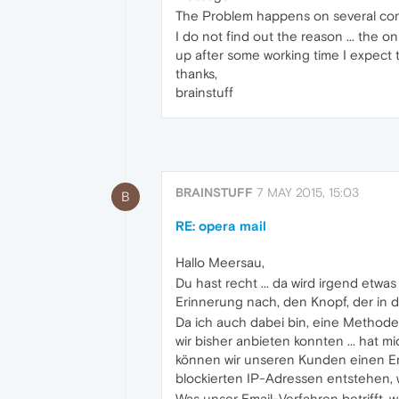
The Problem happens on several comp
I do not find out the reason ... the o
up after some working time I expect th
thanks,
brainstuff
BRAINSTUFF
7 MAY 2015, 15:03
B
RE: opera mail
Hallo Meersau,
Du hast recht ... da wird irgend etwas
Erinnerung nach, den Knopf, der in de
Da ich auch dabei bin, eine Methode 
wir bisher anbieten konnten ... hat 
können wir unseren Kunden einen Em
blockierten IP-Adressen entstehen, 
Was unser Email-Verfahren betrifft,