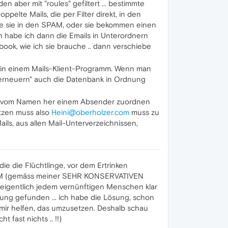
 aber mit "roules" gefiltert ... bestimmte
lte Mails, die per Filter direkt, in den
ke sie in den SPAM, oder sie bekommen einen
ch habe ich dann die Emails in Unterordnern
ook, wie ich sie brauche .. dann verschiebe
 in einem Mails-Klient-Programm. Wenn man
erneuern" auch die Datenbank in Ordnung
sie vom Namen her einem Absender zuordnen
tzen muss also
Heini@oberholzer.com
muss zu
ls, aus allen Mail-Unterverzeichnissen,
ie die Flüchtlinge, vor dem Ertrinken
 SPAM (gemäss meiner SEHR KONSERVATIVEN
ch eigentlich jedem vernünftigen Menschen klar
ösung gefunden ... ich habe die Lösung, schon
 mir helfen, das umzusetzen. Deshalb schau
 fast nichts .. !!)