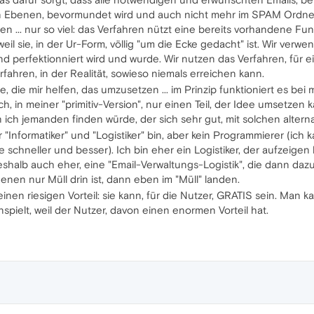
n Ebenen, bevormundet wird und auch nicht mehr im SPAM Ordner
en ... nur so viel: das Verfahren nützt eine bereits vorhandene Fun
weil sie, in der Ur-Form, völlig "um die Ecke gedacht" ist. Wir verw
und perfektionniert wird und wurde. Wir nutzen das Verfahren, für 
fahren, in der Realität, sowieso niemals erreichen kann.
 die mir helfen, das umzusetzen ... im Prinzip funktioniert es bei m
ch, in meiner "primitiv-Version", nur einen Teil, der Idee umsetzen 
n ich jemanden finden würde, der sich sehr gut, mit solchen alte
r "Informatiker" und "Logistiker" bin, aber kein Programmierer (ic
e schneller und besser). Ich bin eher ein Logistiker, der aufzeige
deshalb auch eher, eine "Email-Verwaltungs-Logistik", die dann dazu
enen nur Müll drin ist, dann eben im "Müll" landen.
inen riesigen Vorteil: sie kann, für die Nutzer, GRATIS sein. Man 
spielt, weil der Nutzer, davon einen enormen Vorteil hat.