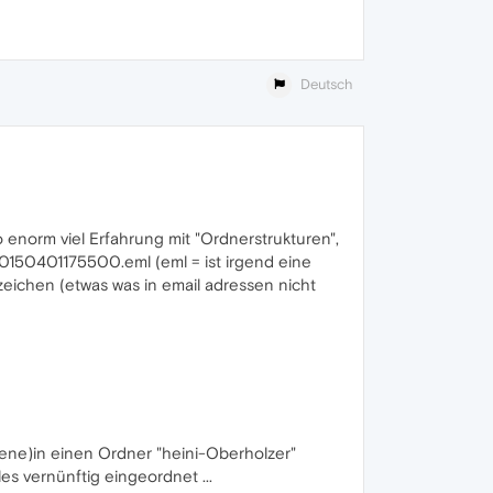
Deutsch
o enorm viel Erfahrung mit "Ordnerstrukturen",
20150401175500.eml (eml = ist irgend eine
zeichen (etwas was in email adressen nicht
Ebene)in einen Ordner "heini-Oberholzer"
es vernünftig eingeordnet ...