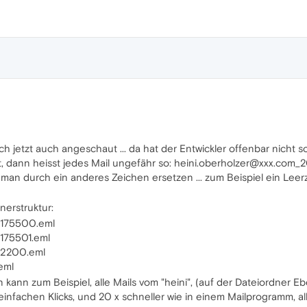
h jetzt auch angeschaut ... da hat der Entwickler offenbar nicht s
ht, dann heisst jedes Mail ungefähr so: heini.oberholzer@xxx.com_
man durch ein anderes Zeichen ersetzen ... zum Beispiel ein Leer
nerstruktur:
1175500.eml
175501.eml
82200.eml
eml
 kann zum Beispiel, alle Mails vom "heini", (auf der Dateiordner 
infachen Klicks, und 20 x schneller wie in einem Mailprogramm, all