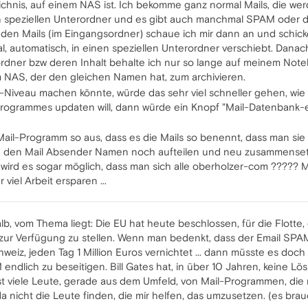
hnis, auf einem NAS ist. Ich bekomme ganz normal Mails, die werden
speziellen Unterordner und es gibt auch manchmal SPAM oder doppe
nden Mails (im Eingangsordner) schaue ich mir dann an und schic
al, automatisch, in einen speziellen Unterordner verschiebt. Dana
rdner bzw deren Inhalt behalte ich nur so lange auf meinem Noteb
em NAS, der den gleichen Namen hat, zum archivieren.
Niveau machen könnte, würde das sehr viel schneller gehen, wie
rogrammes updaten will, dann würde ein Knopf "Mail-Datenbank-
e Mail-Programm so aus, dass es die Mails so benennt, dass man 
man den Mail Absender Namen noch aufteilen und neu zusammense
ird es sogar möglich, dass man sich alle oberholzer-com ????? Mai
 viel Arbeit ersparen ...
b, vom Thema liegt: Die EU hat heute beschlossen, für die Flotte, d
t, zur Verfügung zu stellen. Wenn man bedenkt, dass der Email
chweiz, jeden Tag 1 Million Euros vernichtet ... dann müsste es do
 endlich zu beseitigen. Bill Gates hat, in über 10 Jahren, keine L
hst viele Leute, gerade aus dem Umfeld, von Mail-Programmen, die
 nicht die Leute finden, die mir helfen, das umzusetzen. (es braucht