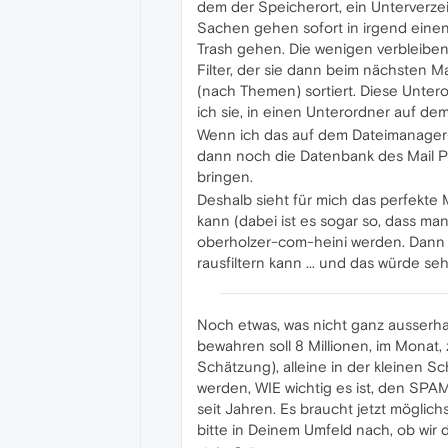
dem der Speicherort, ein Unterverzeic
Sachen gehen sofort in irgend einen 
Trash gehen. Die wenigen verbleibe
Filter, der sie dann beim nächsten M
(nach Themen) sortiert. Diese Untero
ich sie, in einen Unterordner auf d
Wenn ich das auf dem Dateimanager-
dann noch die Datenbank des Mail P
bringen.
Deshalb sieht für mich das perfekt
kann (dabei ist es sogar so, dass 
oberholzer-com-heini werden. Dann w
rausfiltern kann ... und das würde sehr
Noch etwas, was nicht ganz ausserhal
bewahren soll 8 Millionen, im Mona
Schätzung), alleine in der kleinen S
werden, WIE wichtig es ist, den SPAM
seit Jahren. Es braucht jetzt möglic
bitte in Deinem Umfeld nach, ob wir da