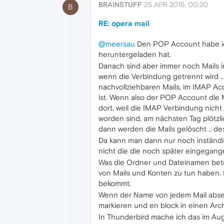
BRAINSTUFF
25 APR 2015, 00:20
B
RE: opera mail
@meersau
Den POP Account habe ich s
heruntergeladen hat.
Danach sind aber immer noch Mails i
wenn die Verbindung getrennt wird .. h
nachvollziehbaren Mails, im IMAP Ac
ist. Wenn also der POP Account die Ma
dort, weil die IMAP Verbindung nicht
worden sind, am nächsten Tag plötzli
dann werden die Mails gelöscht .. d
Da kann man dann nur noch inständig
nicht die die noch später eingegange
Was die Ordner und Dateinamen betrif
von Mails und Konten zu tun haben. D
bekommt.
Wenn der Name von jedem Mail absen
markieren und en block in einen Arc
In Thunderbird mache ich das im Auge