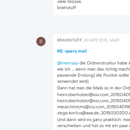
viele Grüsse,
brainstuff
BRAINSTUFF
20 APR 2015, 14:40
B
RE: opera mail
@meersau
die Ordnerstruktur habe ic
wie ich ... wenn man das richtig mac
passende Endung) die Punkte sollte 
verwendet wird).
Dann hat man die Mails so in der Ord
heini.oberholzer@xxx.com_2015040
heini.oberholzer@xxx.com_20150401
mieze.hinrichs@zzz.com_201504011
ziege.konfus@aaa.de_2015030200.
Und dann wird es ganz praktisch: man
verschieben und hat so mit ein paar e