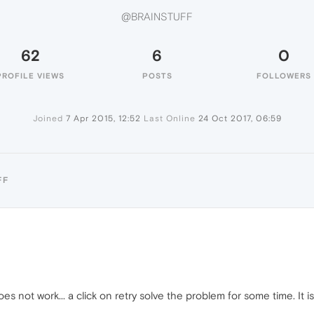
@BRAINSTUFF
62
6
0
PROFILE VIEWS
POSTS
FOLLOWERS
Joined
7 Apr 2015, 12:52
Last Online
24 Oct 2017, 06:59
FF
s not work... a click on retry solve the problem for some time. It i