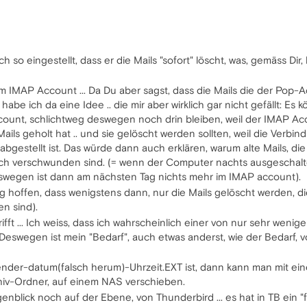
o eingestellt, dass er die Mails "sofort" löscht, was, gemäss Dir,
m IMAP Account ... Da Du aber sagst, dass die Mails die der Pop-A
abe ich da eine Idee .. die mir aber wirklich gar nicht gefällt: Es 
count, schlichtweg deswegen noch drin bleiben, weil der IMAP Ac
ils geholt hat .. und sie gelöscht werden sollten, weil die Verbin
 abgestellt ist. Das würde dann auch erklären, warum alte Mails,
ch verschwunden sind. (= wenn der Computer nachts ausgeschaltet 
eswegen ist dann am nächsten Tag nichts mehr im IMAP account).
 hoffen, dass wenigstens dann, nur die Mails gelöscht werden, 
n sind).
ft ... Ich weiss, dass ich wahrscheinlich einer von nur sehr weni
eswegen ist mein "Bedarf", auch etwas anderst, wie der Bedarf, v
der-datum(falsch herum)-Uhrzeit.EXT ist, dann kann man mit eine
hiv-Ordner, auf einem NAS verschieben.
nblick noch auf der Ebene, von Thunderbird ... es hat in TB ein "