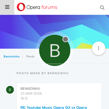
B
Bennzinhu
Posts
POSTS MADE BY BENNZINHU
BENNZINHU
B
23 MAR 2026,
19:12
RE: Youtube Music Opera GX vs Opera