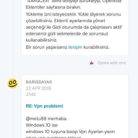
“IDMGCExt” isimli dosyayı sürükleyip, Opera’da
Eklentiler sayfasına bırakın.
Yükleme izni isteyecektir. Yükle diyerek sorunu
çözebilirsiniz. Eklenti ayarlarında yönet
seçeneği ile Gizli oturumda da çalışmasını aktif
ederseniz gizli sekmelerde de sorunsuz
kullanabilirsiniz.
Bir sorun yaşarsanız
iletişim
kurabilirsiniz.
Opera add-ons
BARISDAYAK
22 APR 2019,
21:42
RE: Vpn problemi
@metu88 merhaba.
Windows 10 ise
windows 10 tuşuna basıp Vpn Ayarları yazın
çıkan vpn ayarlarına tıklayın.