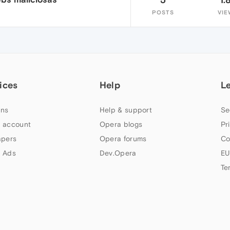
POSTS
VIE
ices
Help
L
ns
Help & support
Se
 account
Opera blogs
Pr
apers
Opera forums
Co
 Ads
Dev.Opera
EU
Te