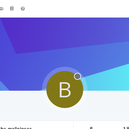
B
bs maliciosas
5
1.