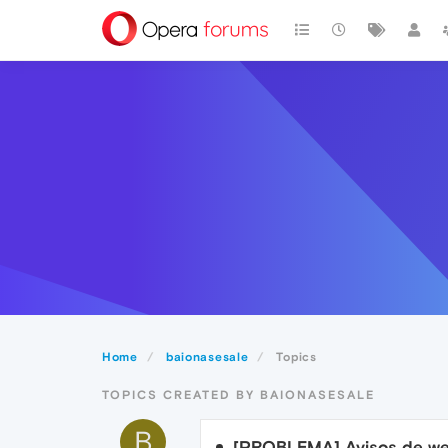
Home
baionasesale
Topics
TOPICS CREATED BY BAIONASESALE
B
[PROBLEMA] Avisos de we