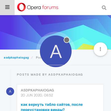
A
asdpkaphaiogag
Posts
POSTS MADE BY ASDPKAPHAIOGAG
ASDPKAPHAIOGAG
A
20 JUN 2020, 08:52
как вернуть табло сайтов, после
переустановки винды?