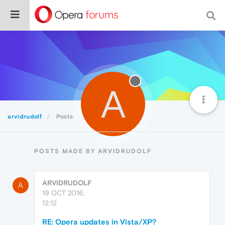
A
arvidrudolf
Posts
POSTS MADE BY ARVIDRUDOLF
ARVIDRUDOLF
A
19 OCT 2016,
12:12
RE: Opera updates in Vista/XP?