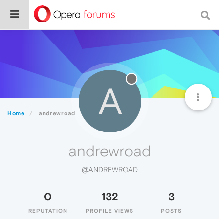
A
Home
andrewroad
andrewroad
@ANDREWROAD
0
132
3
REPUTATION
PROFILE VIEWS
POSTS