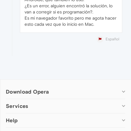
¿Es un error, alguien encontró la solución, lo
van a corregir si es programación?.
Es mi navegador favorito pero me agota hacer
esto cada vez que lo inicio en Mac.
Español
Download Opera
Computer browsers
Services
Opera for Windows
Help
Add-ons
Opera for Mac
Opera account
Opera for Linux