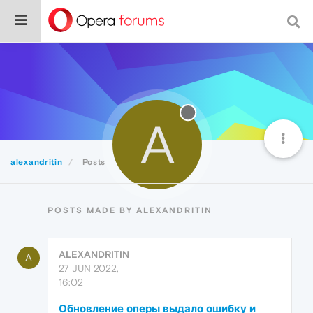
A
alexandritin
Posts
POSTS MADE BY ALEXANDRITIN
ALEXANDRITIN
A
27 JUN 2022,
16:02
Обновление оперы выдало ошибку и