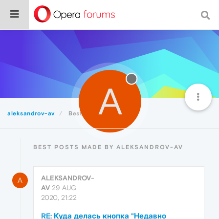
A
aleksandrov-av
Best
BEST POSTS MADE BY ALEKSANDROV-AV
ALEKSANDROV-
A
AV
29 AUG
2020, 21:22
RE: Куда делась кнопка "Недавно