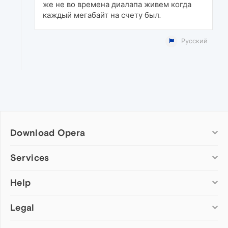
же не во времена диалапа живем когда
каждый мегабайт на счету был.
Русский
Download Opera
Computer browsers
Services
Opera for Windows
Help
Add-ons
Opera for Mac
Opera account
Opera for Linux
Legal
Wallpapers
Help & support
Opera beta version
Opera Ads
Opera blogs
Opera USB