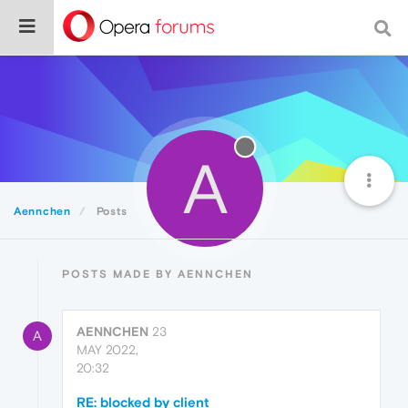
A
Aennchen
Posts
POSTS MADE BY AENNCHEN
AENNCHEN
23
A
MAY 2022,
20:32
RE: blocked by client