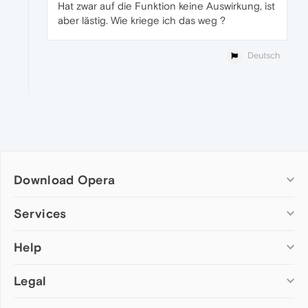
Hat zwar auf die Funktion keine Auswirkung, ist
aber lästig. Wie kriege ich das weg ?
Deutsch
Download Opera
Computer browsers
Services
Opera for Windows
Help
Add-ons
Opera for Mac
Opera account
Opera for Linux
Legal
Wallpapers
Help & support
Opera beta version
Opera Ads
Opera blogs
Opera USB