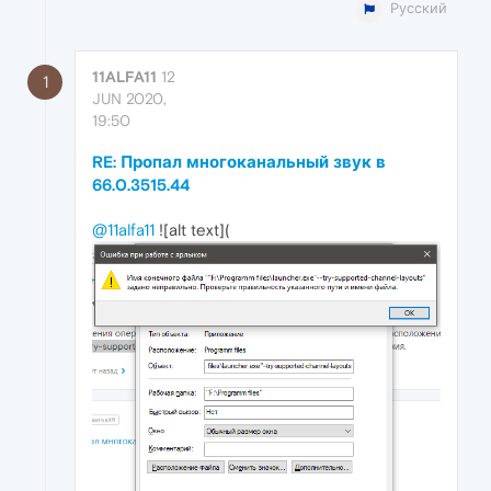
Русский
11ALFA11
12
1
JUN 2020,
19:50
RE: Пропал многоканальный звук в
66.0.3515.44
@11alfa11
![alt text](