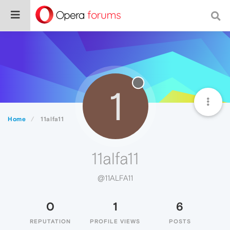
1
Home
11alfa11
11alfa11
@11ALFA11
0
1
6
REPUTATION
PROFILE VIEWS
POSTS