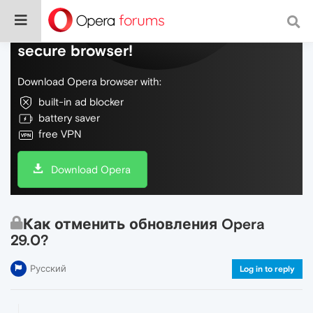
Do more on the web, with a fast and
secure browser!
Download Opera browser with:
built-in ad blocker
battery saver
free VPN
Download Opera
Как отменить обновления Opera
29.0?
Русский
Log in to reply