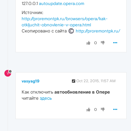
127.0.0.1
autoupdate.opera.com
Источник:
http://proremontpk.ru/browsers/opera/kak-
otkljuchit-obnovlenie-v-opera.html
Скопировано с сайта
http://proremontpk.ru/
0
V
vasyag19
Oct 22, 2015, 11:57 AM
Как отключить
автообновление в Опере
читайте
здесь
0