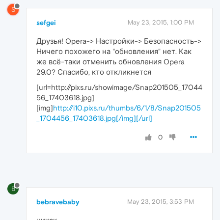
S
sefgei
May 23, 2015, 1:00 PM
Друзья! Opera-> Настройки-> Безопасность->
Ничего похожего на "обновления" нет. Как
же всё-таки отменить обновления Opera
29.0? Спасибо, кто откликнется
[url=http://pixs.ru/showimage/Snap201505_17044
56_17403618.jpg]
[img]
http://i10.pixs.ru/thumbs/6/1/8/Snap201505
_1704456_17403618.jpg[/img][/url]
0
B
bebravebaby
May 23, 2015, 3:53 PM