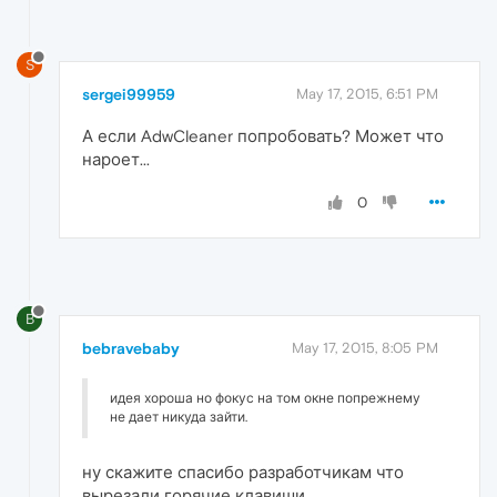
S
sergei99959
May 17, 2015, 6:51 PM
А если AdwCleaner попробовать? Может что
нароет...
0
B
bebravebaby
May 17, 2015, 8:05 PM
идея хороша но фокус на том окне попрежнему
не дает никуда зайти.
ну скажите спасибо разработчикам что
вырезали горячие клавиши