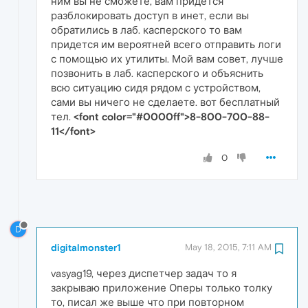
ним вы не сможете, вам придется
разблокировать доступ в инет, если вы
обратились в лаб. касперского то вам
придется им вероятней всего отправить логи
с помощью их утилиты. Мой вам совет, лучше
позвонить в лаб. касперского и объяснить
всю ситуацию сидя рядом с устройством,
сами вы ничего не сделаете. вот бесплатный
тел.
<font color="#0000ff">8-800-700-88-
11</font>
0
D
digitalmonster1
May 18, 2015, 7:11 AM
vasyag19, через диспетчер задач то я
закрываю приложение Оперы только толку
то, писал же выше что при повторном