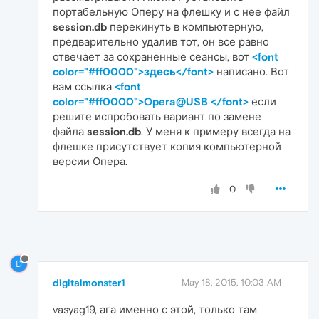
портабельную Оперу на флешку и с нее файл
session.db
перекинуть в компьютерную,
предварительно удалив тот, он все равно
отвечает за сохраненные сеансы, вот
<font
color="#ff0000">здесь</font>
написано. Вот
вам ссылка
<font
color="#ff0000">Opera@USB </font>
если
решите испробовать вариант по замене
файла
session.db
. У меня к примеру всегда на
флешке присутствует копия компьютерной
версии Опера.
0
D
digitalmonster1
May 18, 2015, 10:03 AM
vasyag19, ага именно с этой, только там