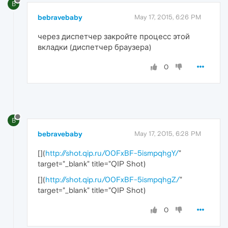
B
bebravebaby
May 17, 2015, 6:26 PM
через диспетчер закройте процесс этой
вкладки (диспетчер браузера)
0
B
bebravebaby
May 17, 2015, 6:28 PM
[
](
http://shot.qip.ru/00FxBF-5ismpqhgY/
"
target="_blank" title="QIP Shot)
[
](
http://shot.qip.ru/00FxBF-5ismpqhgZ/
"
target="_blank" title="QIP Shot)
0