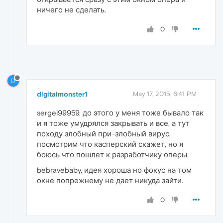
ничего не сделать.
0
D
digitalmonster1
May 17, 2015, 6:41 PM
sergei99959, до этого у меня тоже бывало так
и я тоже умудрялся закрывать и все, а тут
походу злобный при-злобный вирус,
посмотрим что касперский скажет, но я
боюсь что пошлет к разработчику оперы.
bebravebaby, идея хороша но фокус на том
окне попрежнему не дает никуда зайти.
0