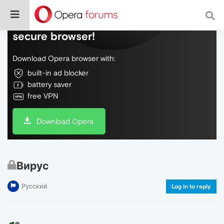
Do more on the web, with a fast and
secure browser!
Download Opera browser with:
built-in ad blocker
battery saver
free VPN
Download Opera
Вирус
Русский
Log in to reply