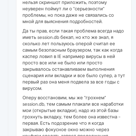
нельзя скриншот приложить, поэтому
неуверен поймут ли о "серьезности"
проблемы, но пока даже не связались со
мной для выяснения подробностей.
Да ты прав, если такая проблема всегда надо
иметь session.db бекап, но кто же знал, я
сколько лет пользуюсь оперой считал ее
самым безопасным браузером, так как когда
каспер ловил в IE например вирусы в ней
просто все или не было или просто
закрывалось останавливаем выполнения
сценария или вкладки и все было супер, а тут
первый раз она меня подвела за все годы с
вирусом.
Оперу восстановим, мы же "грохнем"
session.db, тем самым плакали все наработки
мои (открытые вкладки), надо из этой базы
грохнуть вкладку, тем более она известна -
первая. Есть подозрение что я когда
закрываю фокусное окно можно через
конфиги сделать запрет продолжения