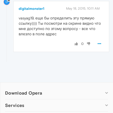
D
digitalmonster1
May 18, 2015, 10:11 AM
vasyag19, еще бы определить эту прямую
ссылку)))) Ты посмотри на скрине видно что
мне доступно по этому вопросу - все что
влезло в поле адрес
0
Download Opera
Computer browsers
Services
Opera for Windows