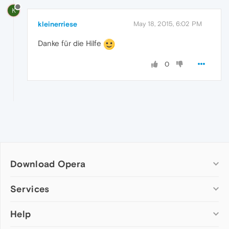
K
kleinerriese
May 18, 2015, 6:02 PM
Danke für die Hilfe
0
Download Opera
Computer browsers
Services
Opera for Windows
Help
Add-ons
Opera for Mac
Opera account
Opera for Linux