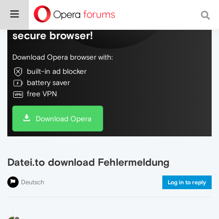
Do more on the web, with a fast and
secure browser!
Download Opera browser with:
built-in ad blocker
battery saver
free VPN
Download Opera
Datei.to download Fehlermeldung
Deutsch
Log in to reply