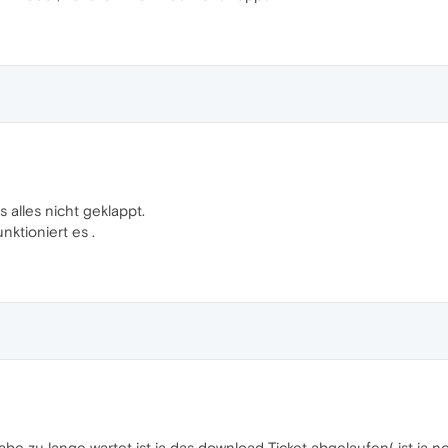
s alles nicht geklappt.
ktioniert es .
 zu lange wartet ist ja das download Ticket abgelaufen( ist ja no