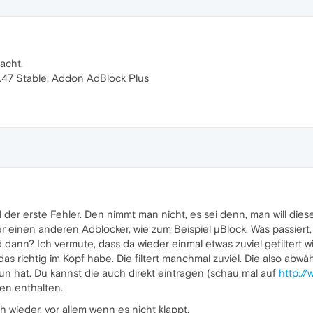
acht.
.47 Stable, Addon AdBlock Plus
l der erste Fehler. Den nimmt man nicht, es sei denn, man will di
r einen anderen Adblocker, wie zum Beispiel µBlock. Was passie
ann? Ich vermute, dass da wieder einmal etwas zuviel gefiltert wird.
h das richtig im Kopf habe. Die filtert manchmal zuviel. Die also a
 tun hat. Du kannst die auch direkt eintragen (schau mal auf
http://
en enthalten.
 wieder, vor allem wenn es nicht klappt.