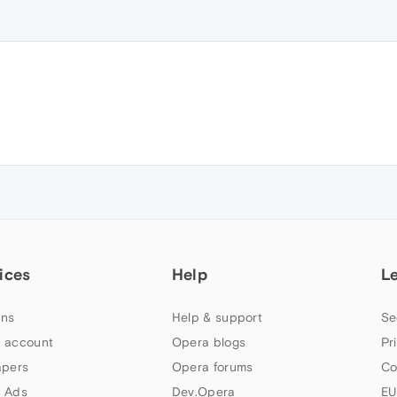
ices
Help
L
ns
Help & support
Se
 account
Opera blogs
Pr
apers
Opera forums
Co
 Ads
Dev.Opera
EU