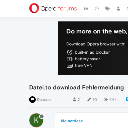
Do more on the web, 
Download Opera browser with:
built-in ad blocker
battery saver
free VPN
Datei.to download Fehlermeldung
Deutsch
2
10
3.6k
K
kleinerriese