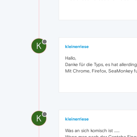
K
kleinerriese
Hallo,
Danke für die Typs, es hat allerding
Mit Chrome, Firefox, SeaMonkey fun
K
kleinerriese
Was an sich komisch ist ......
Wenn man nach der Captcha Eingabe