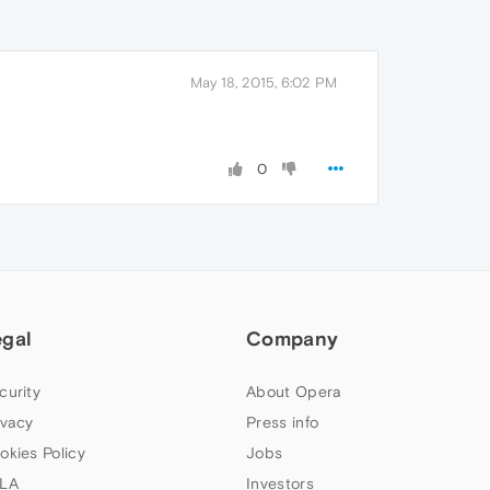
May 18, 2015, 6:02 PM
0
egal
Company
curity
About Opera
ivacy
Press info
okies Policy
Jobs
LA
Investors