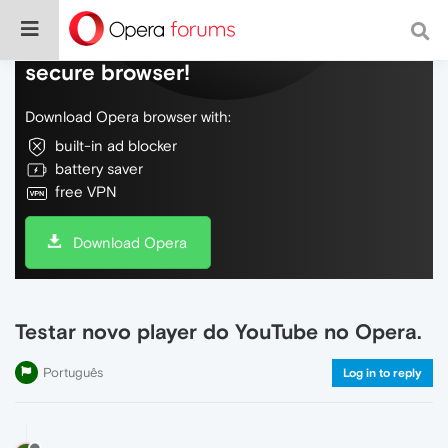
Do more on the web, with a fast and
secure browser!
Download Opera browser with:
built-in ad blocker
battery saver
free VPN
Download Opera
Testar novo player do YouTube no Opera.
Português
Log in to reply