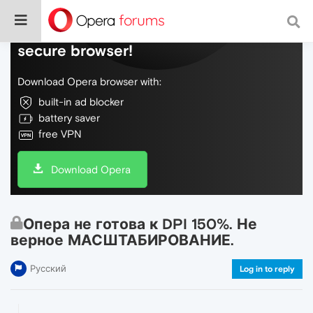
Do more on the web, with a fast and
secure browser!
Download Opera browser with:
built-in ad blocker
battery saver
free VPN
Download Opera
Опера не готова к DPI 150%. Не
верное МАСШТАБИРОВАНИЕ.
Русский
Log in to reply