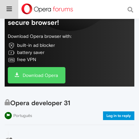
Do more on the web, with a fast and
secure browser!
Download Opera browser with:
built-in ad blocker
battery saver
free VPN
Download Opera
Opera developer 31
Português
Log in to reply