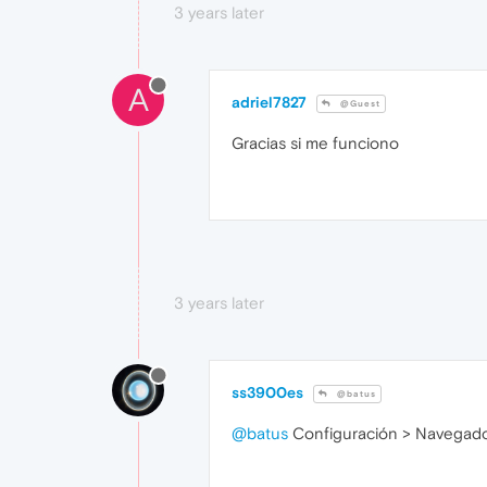
3 years later
A
adriel7827
@Guest
Gracias si me funciono
3 years later
ss3900es
@batus
@batus
Configuración > Navegador