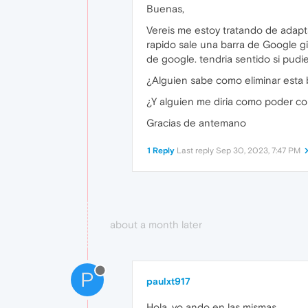
Buenas,
Vereis me estoy tratando de adapt
rapido sale una barra de Google gi
de google. tendria sentido si pudi
¿Alguien sabe como eliminar esta 
¿Y alguien me diria como poder co
Gracias de antemano
1 Reply
Last reply
Sep 30, 2023, 7:47 PM
about a month later
P
paulxt917
Hola, yo ando en las mismas.