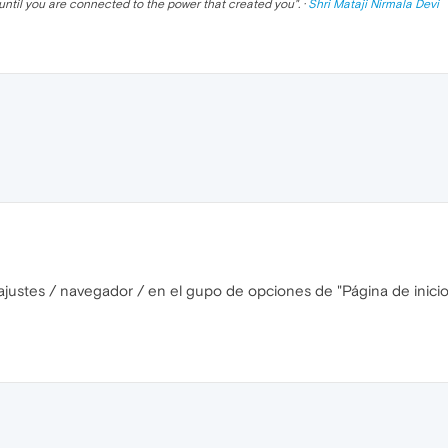
until you are connected to the power that created you
". ·
Shri Mataji Nirmala Devi
 a ajustes / navegador / en el gupo de opciones de "Página de inic