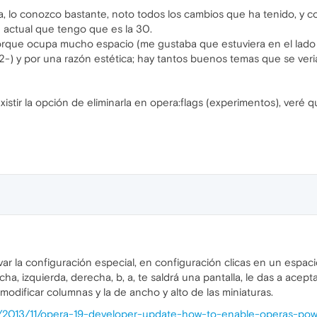
, lo conozco bastante, noto todos los cambios que ha tenido, y 
 actual que tengo que es la 30.
porque ocupa mucho espacio (me gustaba que estuviera en el lado
12-) y por una razón estética; hay tantos buenos temas que se ver
stir la opción de eliminarla en opera:flags (experimentos), veré qu
ivar la configuración especial, en configuración clicas en un espac
recha, izquierda, derecha, b, a, te saldrá una pantalla, le das a ace
odificar columnas y la de ancho y alto de las miniaturas.
hp/2013/11/opera-19-developer-update-how-to-enable-operas-po