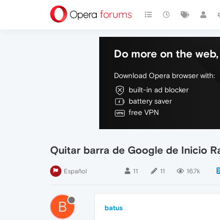
Do more on the web, 
Download Opera browser with:
built-in ad blocker
battery saver
free VPN
Quitar barra de Google de Inicio R
Español
11
11
16.7k
B
batus