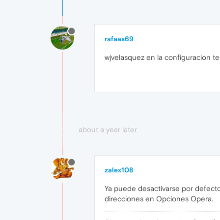
rafaas69
wjvelasquez en la configuracion t
about a year later
zalex108
Ya puede desactivarse por defecto
direcciones en Opciones Opera.