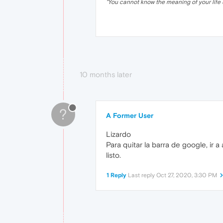
"
You cannot know the meaning of your life 
10 months later
?
A Former User
Lizardo
Para quitar la barra de google, ir
listo.
1 Reply
Last reply
Oct 27, 2020, 3:30 PM