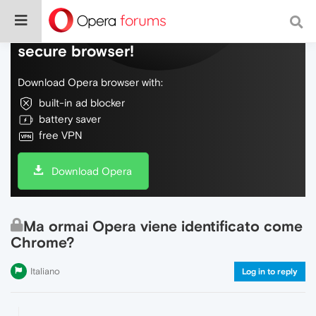
Do more on the web, with a fast and
secure browser!
Download Opera browser with:
built-in ad blocker
battery saver
free VPN
Download Opera
Ma ormai Opera viene identificato come
Chrome?
Italiano
Log in to reply