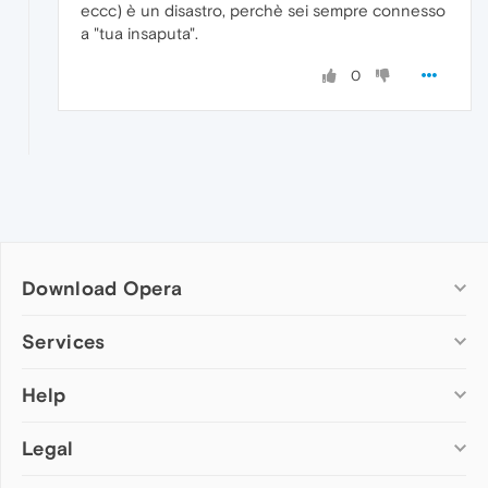
eccc) è un disastro, perchè sei sempre connesso
a "tua insaputa".
0
Download Opera
Computer browsers
Services
Opera for Windows
Help
Add-ons
Opera for Mac
Opera account
Opera for Linux
Legal
Wallpapers
Help & support
Opera beta version
Opera Ads
Opera blogs
Opera USB