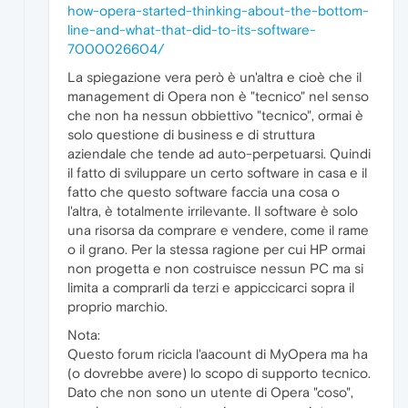
how-opera-started-thinking-about-the-bottom-
line-and-what-that-did-to-its-software-
7000026604/
La spiegazione vera però è un'altra e cioè che il
management di Opera non è "tecnico" nel senso
che non ha nessun obbiettivo "tecnico", ormai è
solo questione di business e di struttura
aziendale che tende ad auto-perpetuarsi. Quindi
il fatto di sviluppare un certo software in casa e il
fatto che questo software faccia una cosa o
l'altra, è totalmente irrilevante. Il software è solo
una risorsa da comprare e vendere, come il rame
o il grano. Per la stessa ragione per cui HP ormai
non progetta e non costruisce nessun PC ma si
limita a comprarli da terzi e appiccicarci sopra il
proprio marchio.
Nota:
Questo forum ricicla l'aacount di MyOpera ma ha
(o dovrebbe avere) lo scopo di supporto tecnico.
Dato che non sono un utente di Opera "coso",