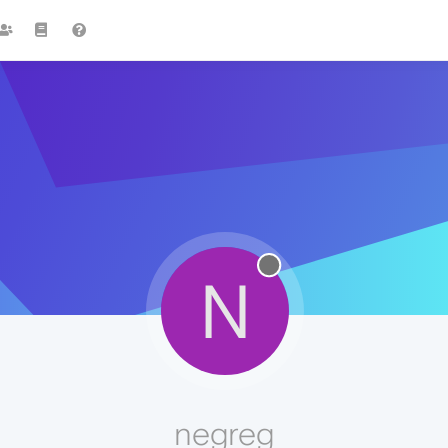
N
negreg