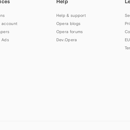
ices
Help
L
ns
Help & support
Se
 account
Opera blogs
Pr
apers
Opera forums
Co
 Ads
Dev.Opera
EU
Te