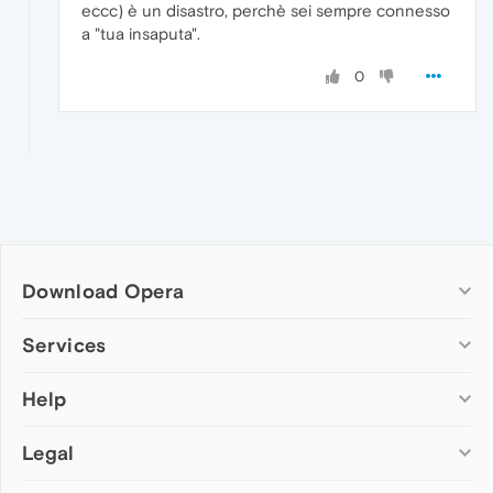
eccc) è un disastro, perchè sei sempre connesso
a "tua insaputa".
0
Download Opera
Computer browsers
Services
Opera for Windows
Help
Add-ons
Opera for Mac
Opera account
Opera for Linux
Legal
Wallpapers
Help & support
Opera beta version
Opera Ads
Opera blogs
Opera USB