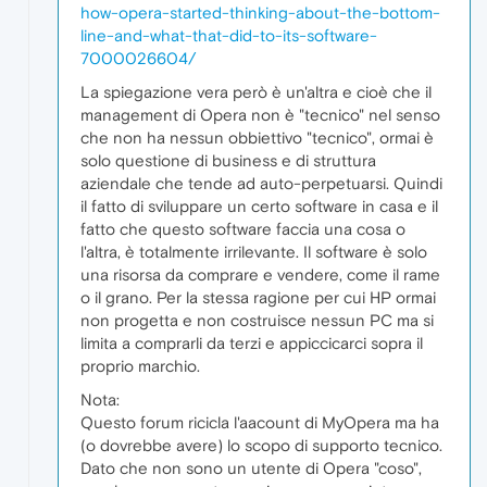
how-opera-started-thinking-about-the-bottom-
line-and-what-that-did-to-its-software-
7000026604/
La spiegazione vera però è un'altra e cioè che il
management di Opera non è "tecnico" nel senso
che non ha nessun obbiettivo "tecnico", ormai è
solo questione di business e di struttura
aziendale che tende ad auto-perpetuarsi. Quindi
il fatto di sviluppare un certo software in casa e il
fatto che questo software faccia una cosa o
l'altra, è totalmente irrilevante. Il software è solo
una risorsa da comprare e vendere, come il rame
o il grano. Per la stessa ragione per cui HP ormai
non progetta e non costruisce nessun PC ma si
limita a comprarli da terzi e appiccicarci sopra il
proprio marchio.
Nota:
Questo forum ricicla l'aacount di MyOpera ma ha
(o dovrebbe avere) lo scopo di supporto tecnico.
Dato che non sono un utente di Opera "coso",