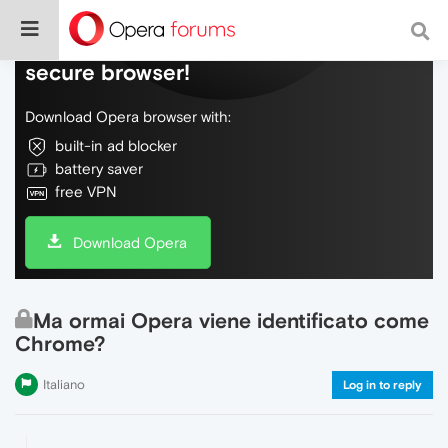
Do more on the web, with a fast and
secure browser!
Download Opera browser with:
built-in ad blocker
battery saver
free VPN
Download Opera
Ma ormai Opera viene identificato come
Chrome?
Italiano
Log in to reply