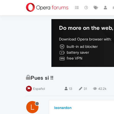
Do more on the web, 
Download Opera browser with:
built-in ad blocker
battery saver
free VPN
Pues si !!
Español
13
31
42.2k
L
leonardon