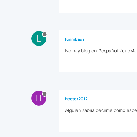
L
lunnikaus
No hay blog en #español #queMal 
H
hector2012
Alguien sabria decirme como hacer