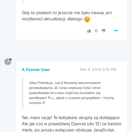
Gdy to pisałem to jeszcze nie było newsa, ani
możliwości aktualizacji, dlatego
0
?
A Former User
Mar 4, 2014, 5:16 PM
Albo Firefoksa... (sic!) Niestety bezsensowne
przeładowanie JS coraz większej ilości stron
powodowało że coraz częśćiej musiałem się
posiłkować Fx i.... jakoś z czasem przywykłem - trochę
smutne ;P
Tak, masz rację! Te kobylaste skrypty są dobijające.
Ale jak coś w prawdziwej Operze (do 12) za bardzo
miele, po prostu wyłączam obsługę JavaScript.