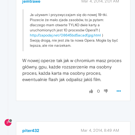
jemtrawe
Mar 4, 2014, 2:01 AM
Ja używam i przyzwyczajam się do nowej 19-tki.
Piszecie że mało zjada zasobów, to ja pytam:
dlaczego mam otwarte TYLKO dwie karty a
uruchomionych jest 10 procesów Opera?! (
http://zapodaj.net/08645bd5acadf.jpg.html
)
Swoją drogą, nie jest zła ta nowa Opera. Mogła by być
lepsza, ale nie narzekam.
W nowej operze tak jak w chromium masz proces
główny, gpu, każde rozszerzenie ma osobny
proces, każda karta ma osobny proces,
ewentualnie flash jak odpalisz jakiś film.
0
P
piter432
Mar 4, 2014, 8:49 AM