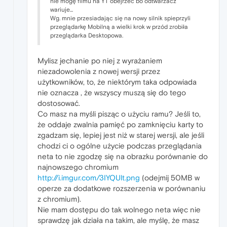
nie mogę filmu na YT obejrzeć bo odtwarzacz
wariuje...
Wg. mnie przesiadając się na nowy silnik spieprzyli
przeglądarkę Mobilną a wielki krok w przód zrobiła
przeglądarka Desktopowa.
Mylisz jechanie po niej z wyrażaniem
niezadowolenia z nowej wersji przez
użytkowników, to, że niektórym taka odpowiada
nie oznacza , że wszyscy muszą się do tego
dostosować.
Co masz na myśli pisząc o użyciu ramu? Jeśli to,
że oddaje zwalnia pamięć po zamknięciu karty to
zgadzam się, lepiej jest niż w starej wersji, ale jeśli
chodzi ci o ogólne użycie podczas przeglądania
neta to nie zgodzę się na obrazku porównanie do
najnowszego chromium
http://i.imgur.com/3IYQUlt.png
(odejmij 50MB w
operze za dodatkowe rozszerzenia w porównaniu
z chromium).
Nie mam dostępu do tak wolnego neta więc nie
sprawdzę jak działa na takim, ale myślę, że masz