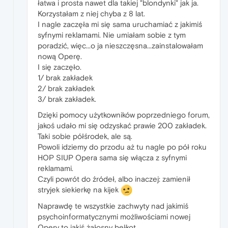
łatwa i prosta nawet dla takiej "blondynki" jak ja.
Korzystałam z niej chyba z 8 lat.
I nagle zaczęła mi się sama uruchamiać z jakimiś
syfnymi reklamami. Nie umiałam sobie z tym
poradzić, więc...o ja nieszczęsna...zainstalowałam
nową Operę.
I się zaczęło.
1/ brak zakładek
2/ brak zakładek
3/ brak zakładek.
Dzięki pomocy użytkowników poprzedniego forum,
jakoś udało mi się odzyskać prawie 200 zakładek.
Taki sobie półśrodek, ale są.
Powoli idziemy do przodu aż tu nagle po pół roku
HOP SIUP Opera sama się włącza z syfnymi
reklamami.
Czyli powrót do źródeł, albo inaczej: zamienił
stryjek siekierkę na kijek
Naprawdę te wszystkie zachwyty nad jakimiś
psychoinformatycznymi możliwościami nowej
Opery to jakiś żałosny bełkot.