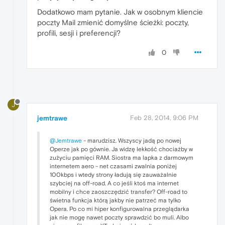
Dodatkowo mam pytanie. Jak w osobnym kliencie
poczty Mail zmienić domyślne ścieżki: poczty,
profili, sesji i preferencji?
0
J
jemtrawe
Feb 28, 2014, 9:06 PM
@Jemtrawe
- marudzisz. Wszyscy jadą po nowej
Operze jak po gównie. Ja widzę lekkość chociażby w
zużyciu pamięci RAM. Siostra ma lapka z darmowym
internetem aero - net czasami zwalnia poniżej
100kbps i wtedy strony ładują się zauważalnie
szybciej na off-road. A co jeśli ktoś ma internet
mobilny i chce zaoszczędzić transfer? Off-road to
świetna funkcja którą jakby nie patrzeć ma tylko
Opera. Po co mi hiper konfigurowalna przeglądarka
jak nie mogę nawet poczty sprawdzić bo muli. Albo