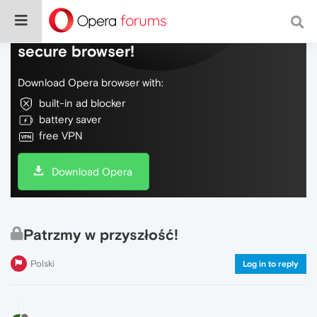
Do more on the web, with a fast and
secure browser!
Download Opera browser with:
built-in ad blocker
battery saver
free VPN
Download Opera
Patrzmy w przyszłość!
Polski
Log in to reply