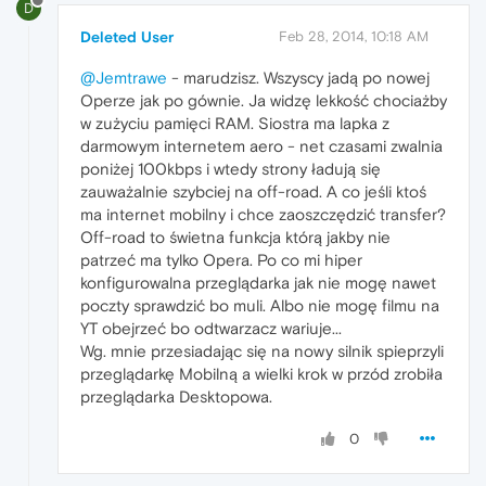
D
Deleted User
Feb 28, 2014, 10:18 AM
@Jemtrawe
- marudzisz. Wszyscy jadą po nowej
Operze jak po gównie. Ja widzę lekkość chociażby
w zużyciu pamięci RAM. Siostra ma lapka z
darmowym internetem aero - net czasami zwalnia
poniżej 100kbps i wtedy strony ładują się
zauważalnie szybciej na off-road. A co jeśli ktoś
ma internet mobilny i chce zaoszczędzić transfer?
Off-road to świetna funkcja którą jakby nie
patrzeć ma tylko Opera. Po co mi hiper
konfigurowalna przeglądarka jak nie mogę nawet
poczty sprawdzić bo muli. Albo nie mogę filmu na
YT obejrzeć bo odtwarzacz wariuje...
Wg. mnie przesiadając się na nowy silnik spieprzyli
przeglądarkę Mobilną a wielki krok w przód zrobiła
przeglądarka Desktopowa.
0