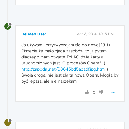
D
Deleted User
Mar 3, 2014, 10:15 PM
Ja używam i przyzwyczajam się do nowej 19-tki.
Piszecie że mało zjada zasobów, to ja pytam:
dlaczego mam otwarte TYLKO dwie karty a
uruchomionych jest 10 procesów Opera?! (
http://zapodaj.net/08645bd5acadf.jpg.html
)
Swoją drogą, nie jest zła ta nowa Opera. Mogła by
być lepsza, ale nie narzekam.
0
J