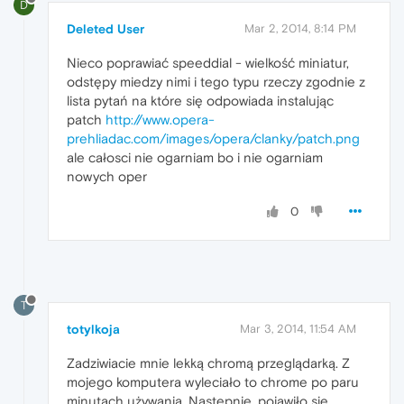
D
Deleted User
Mar 2, 2014, 8:14 PM
Nieco poprawiać speeddial - wielkość miniatur,
odstępy miedzy nimi i tego typu rzeczy zgodnie z
lista pytań na które się odpowiada instalując
patch
http://www.opera-
prehliadac.com/images/opera/clanky/patch.png
ale całosci nie ogarniam bo i nie ogarniam
nowych oper
0
T
totylkoja
Mar 3, 2014, 11:54 AM
Zadziwiacie mnie lekką chromą przeglądarką. Z
mojego komputera wyleciało to chrome po paru
minutach używania. Następnie, pojawiło się