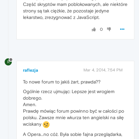
Część skryptów mam poblokowanych, ale niektóre
strony są tak ciężkie, że pozostaje jedyne
lekarstwo, zrezygnować z JavaScript.
0
R
raflezja
Mar 4, 2014, 7:54 PM
To nowe forum to jakiś żart, prawda??
Ogólnie rzecz ujmując: Lepsze jest wrogiem
dobrego.
Amen.
Prawdę mówiąc forum powinno być w całości po
polsku. Zawsze mnie wkurza ten angielski na siłę
wciskany
A Opera...no cóż. Była sobie fajna przeglądarka,