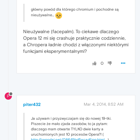
główny powód dla którego chromium i pochodne są
nieużywalne...
Nieużywalne (facepalm). To ciekawe dlaczego
Opera 12 mi się crashuje praktycznie codziennie,
a Chropera ładnie chodzi z włączonymi niektórymi
funkcjami eksperymentalnymi?
0
P
piter432
Mar 4, 2014, 8:52 AM
Ja używam i przyzwyczajam się do nowej 19-tki.
Piszecie że mało zjada zasobów, to ja pytam:
dlaczego mam otwarte TYLKO dwie karty a
uruchomionych jest 10 procesów Opera?! (
http://zapodaj.net/08645bd5acadf.jpg.html
)