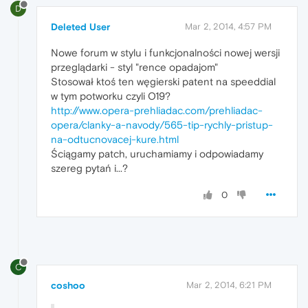
D
Deleted User
Mar 2, 2014, 4:57 PM
Nowe forum w stylu i funkcjonalności nowej wersji
przeglądarki - styl "rence opadajom"
Stosował ktoś ten węgierski patent na speeddial
w tym potworku czyli O19?
http://www.opera-prehliadac.com/prehliadac-
opera/clanky-a-navody/565-tip-rychly-pristup-
na-odtucnovacej-kure.html
Ściągamy patch, uruchamiamy i odpowiadamy
szereg pytań i...?
0
C
coshoo
Mar 2, 2014, 6:21 PM