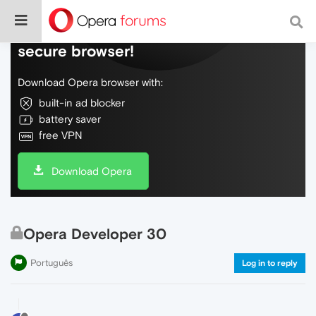
Do more on the web, with a fast and
secure browser!
Download Opera browser with:
built-in ad blocker
battery saver
free VPN
Download Opera
Opera Developer 30
Português
Log in to reply