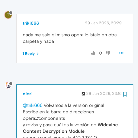
T
triki666
29 Jan 2026, 20:29
nada me sale el mismo opera lo istale en otra
carpeta y nada
0
1 Reply
diezi
29 Jan 2026, 23:16
@triki666
Volvamos a la versión original
Escribe en la barra de direcciones
opera://components
y revisa y pasa cuál es la versión de
Widevine
Content Decryption Module
debería ser al menos la 4.10.2934.0