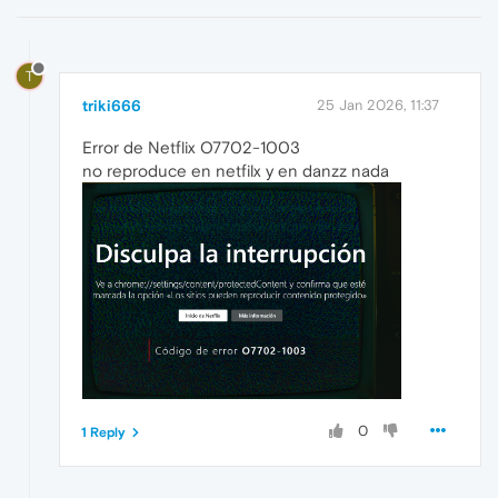
T
triki666
25 Jan 2026, 11:37
Error de Netflix O7702-1003
no reproduce en netfilx y en danzz nada
0
1 Reply