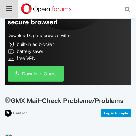
Do more on the web, with a fast and
secure browser!
Download Opera browser with:
built-in ad blocker
battery saver
free VPN
Download Opera
GMX Mail-Check Probleme/Problems
Deutsch
Log in to reply