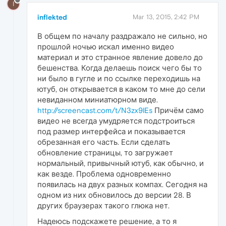
I
inflekted
Mar 13, 2015, 2:42 PM
В общем по началу раздражало не сильно, но
прошлой ночью искал именно видео
материал и это странное явление довело до
бешенства. Когда делаешь поиск чего бы то
ни было в гугле и по ссылке переходишь на
ютуб, он открывается в каком то мне до сели
невиданном миниатюрном виде.
http://screencast.com/t/N3zx9lEs
Причём само
видео не всегда умудряется подстроиться
под размер интерфейса и показывается
обрезанная его часть. Если сделать
обновление страницы, то загружает
нормальный, привычный ютуб, как обычно, и
как везде. Проблема одновременно
появилась на двух разных компах. Сегодня на
одном из них обновилось до версии 28. В
других браузерах такого глюка нет.
Надеюсь подскажете решение, а то я