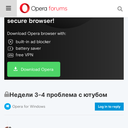
Do more on the web, with a fast and
secure browser!
Download Opera browser with:
built-in ad blocker
battery saver
free VPN
Download Opera
Недели 3-4 проблема с ютубом
Opera for Windows
Log in to reply