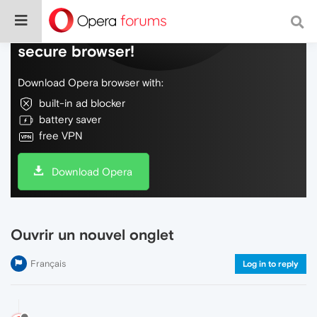
Do more on the web, with a fast and
secure browser!
Download Opera browser with:
built-in ad blocker
battery saver
free VPN
Download Opera
Ouvrir un nouvel onglet
Français
Log in to reply