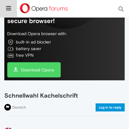
Do more on the web, with a fast and
secure browser!
Download Opera browser with:
built-in ad blocker
battery saver
free VPN
Download Opera
Schnellwahl Kachelschrift
Deutsch
Log in to reply