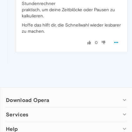
Stundenrechner
praktisch, um deine Zeitblöcke oder Pausen zu
kalkulieren.
Hoffe das hilft dir, die Schnellwahl wieder lesbarer
zu machen.
0
Download Opera
Computer browsers
Services
Opera for Windows
Help
Add-ons
Opera for Mac