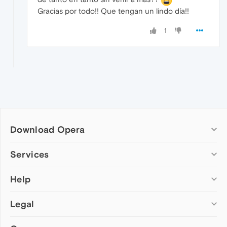
Gracias por todo!! Que tengan un lindo día!!
1
Download Opera
Computer browsers
Services
Opera for Windows
Help
Add-ons
Opera for Mac
Opera account
Opera for Linux
Legal
Wallpapers
Help & support
Opera beta version
Opera Ads
Opera blogs
Opera USB