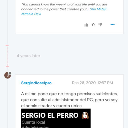
"
You cannot know the meaning of your life until you are
connected to the power that created you
". ·
Shri Mataji
Nirmala Devi
0
4 years later
S
Sergiodioselpro
Dec 28, 2020, 12:57 PM
A mi me pone que no tengo permisos suficientes,
que consulte al administrador del PC, pero yo soy
el administrador y cuenta unica