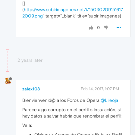
[
]
(
http://www.subirimagenes.net/i/15030209151617
2009.png
" target="_blank" title="subir imagenes)
0
2 years later
zalex108
Feb 14, 2017, 1:07 PM
Bienvienvenid@ a los Foros de Opera
@Lileoja
Parece algo corrupto en el perfil o instalación, si
hay datos a salvar habría que renombrar el perfil:
Ve a:
OMenu > Acerca de Opera > Ruta >> Perfil