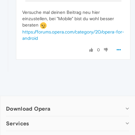
Versuche mal deinen Beitrag neu hier
einzustellen, bei "Mobile" bist du wohl besser
beraten
https://forums.opera.com/category/20/opera-for-
android
0
Download Opera
Computer browsers
Services
Opera for Windows