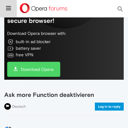
Do more on the web, with a fast and
secure browser!
Download Opera browser with:
built-in ad blocker
battery saver
free VPN
Download Opera
Ask more Function deaktivieren
Deutsch
Log in to reply