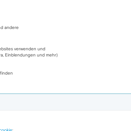
nd andere
ebsites verwenden und
ra, Einblendungen und mehr)
finden
cookie
: