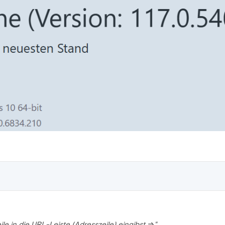
ile in die URL-Leiste (Adresszeile) eingibst ⇒"