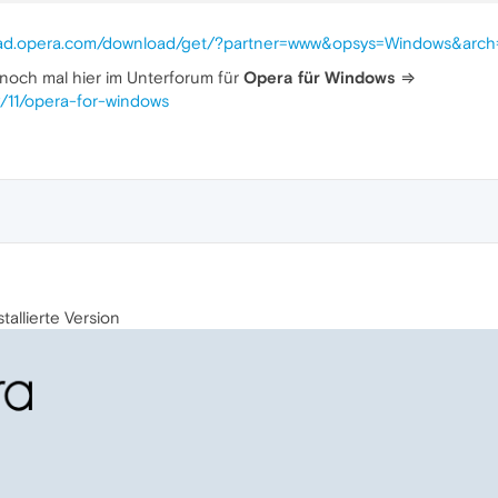
load.opera.com/download/get/?partner=www&opsys=Windows&arc
noch mal hier im Unterforum für
Opera für Windows
⇒
y/11/opera-for-windows
allierte Version