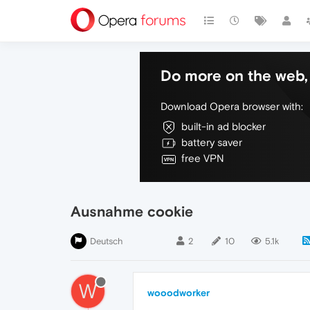
Do more on the web, 
Download Opera browser with:
built-in ad blocker
battery saver
free VPN
Ausnahme cookie
Deutsch
2
10
5.1k
W
wooodworker