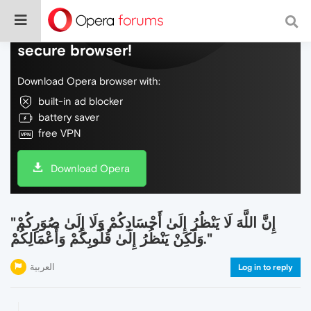
Do more on the web, with a fast and
secure browser!
Download Opera browser with:
built-in ad blocker
battery saver
free VPN
Download Opera
"إِنَّ اللَّهَ لَا يَنْظُرُ إِلَىٰ أَجْسَادِكُمْ وَلَا إِلَىٰ صُوَرِكُمْ
وَلَكِنْ يَنْظُرُ إِلَىٰ قُلُوبِكُمْ وَأَعْمَالِكُمْ."
العربية
Log in to reply