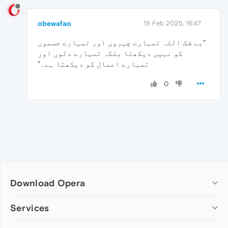
obewafao
18 Feb 2025, 16:47
"بے شک اللہ تمہارے چہروں اور تمہارے جسموں
کو نہیں دیکھتا بلکہ تمہارے دلوں اور
تمہارے اعمال کو دیکھتا ہے۔"
0
Download Opera
Computer browsers
Services
Opera for Windows