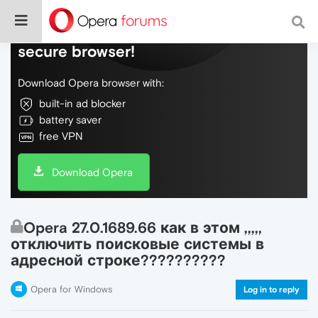
Do more on the web, with a fast and
secure browser!
Download Opera browser with:
built-in ad blocker
battery saver
free VPN
Download Opera
Opera 27.0.1689.66 как в этом ,,,,,
отключить поисковые системы в
адресной строке??????????
Opera for Windows
Log in to reply