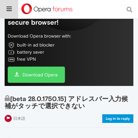
Do more on the web, with a fast and
secure browser!
Download Opera browser with:
built-in ad blocker
battery saver
free VPN
Download Opera
[beta 28.0.1750.15] アドレスバー入力候
補がタッチで選択できない
日本語
Log in to reply