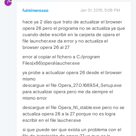
F
fulminerosso
Jan 31, 2015, 5:06 PM
hace ya 2 días que trato de actualizar el browser
opera 26 pero el programa no se actualiza ya que
cuando debe escribir en la carpeta de opera el
file launcher.exe da error y no actualiza el
browser opera 26 al 27
error al copiar el fichero a C:/program
Files(x86)opera\laucher.exe
ya probe a actualizar opera 26 desde el browser
mismo
descargue el file Opera_27.0.1689.54_Setup.exe
para actualizar opera pero me da siempre el
mismo error
descargue el file Opera_NI_stable.exe pero no se
actualiza opera 26 a la 27 porque no es logra
escribir en el file laucher.exe
si que puede ser que exista un problema con el
file de instalación de opera 27 ya que es la