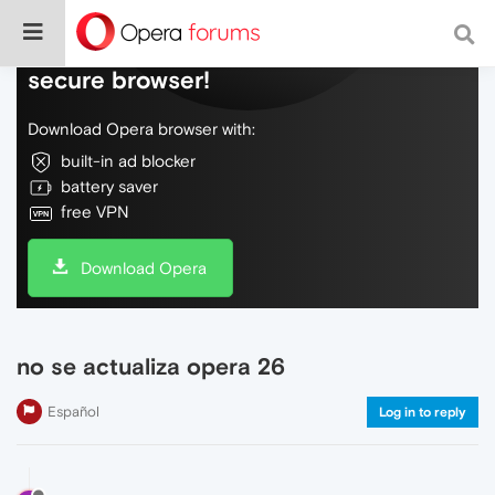
Do more on the web, with a fast and
secure browser!
Download Opera browser with:
built-in ad blocker
battery saver
free VPN
Download Opera
no se actualiza opera 26
Español
Log in to reply