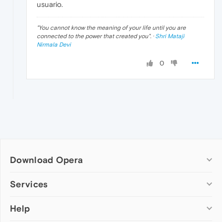
usuario.
"
You cannot know the meaning of your life until you are
connected to the power that created you
". ·
Shri Mataji
Nirmala Devi
0
Download Opera
Computer browsers
Services
Opera for Windows
Help
Add-ons
Opera for Mac
Opera account
Opera for Linux