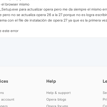
e el browser mismo
4_Setup.exe para actualizar opera pero me da siempre el mismo er
 pero no se actualiza opera 26 a la 27 porque no es logra escribir 
ema con el file de instalación de opera 27 ya que es la primera ve
e este error
ices
Help
L
ns
Help & support
Se
 account
Opera blogs
Pr
apers
Opera forums
Co