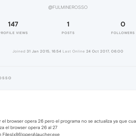
@FULMINEROSSO
147
1
0
PROFILE VIEWS
POSTS
FOLLOWERS
Joined
31 Jan 2015, 16:54
Last Online
24 Oct 2017, 06:00
ROSSO
ar el browser opera 26 pero el programa no se actualiza ya que cu
iza el browser opera 26 al 27
am Files(x86)opera\laucher.exe