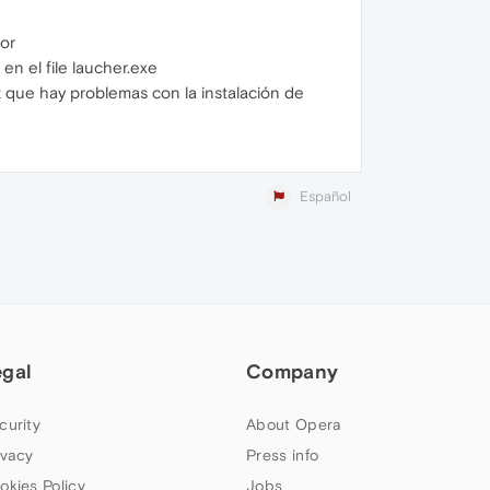
ror
en el file laucher.exe
z que hay problemas con la instalación de
Español
egal
Company
curity
About Opera
ivacy
Press info
okies Policy
Jobs