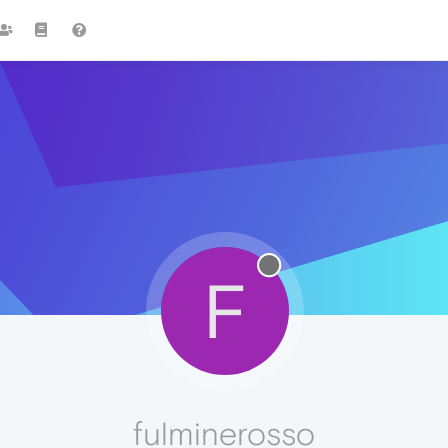
F
fulminerosso