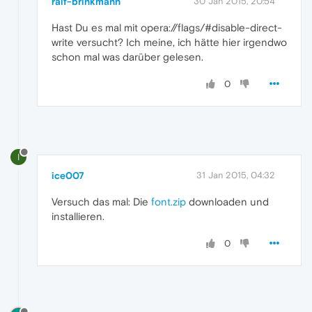
ralf-brinkmann
30 Jan 2015, 20:54
Hast Du es mal mit opera://flags/#disable-direct-
write versucht? Ich meine, ich hätte hier irgendwo
schon mal was darüber gelesen.
0
I
ice007
31 Jan 2015, 04:32
Versuch das mal: Die
font.zip
downloaden und
installieren.
0