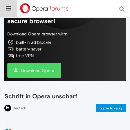
Do more on the web, with a fast and
secure browser!
Download Opera browser with:
built-in ad blocker
battery saver
free VPN
Download Opera
Schrift in Opera unscharf
Deutsch
Log in to reply